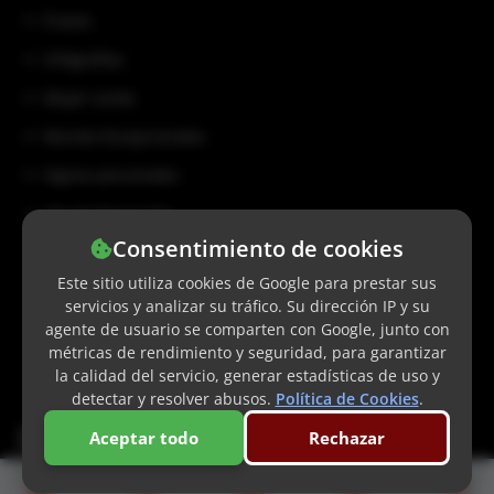
Frases
Infografías
Mujer sorda
Mundo Excepcionales
Signos personales
Visual Vernacular
Consentimiento de cookies
Este sitio utiliza cookies de Google para prestar sus
servicios y analizar su tráfico. Su dirección IP y su
agente de usuario se comparten con Google, junto con
Inicio
Mapa del sitio
Política de cookies
métricas de rendimiento y seguridad, para garantizar
la calidad del servicio, generar estadísticas de uso y
Aviso legal
Contacto
detectar y resolver abusos.
Política de Cookies
.
© Copyright 2016-2026 Excepcionales
Aceptar todo
Rechazar
English